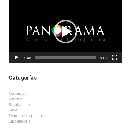
Reproductor
de
vídeo
00:00
04:38
Categorías
Concursos
Noticias
Resultado retos
Retos
Semana fotográfica
Sin categoría