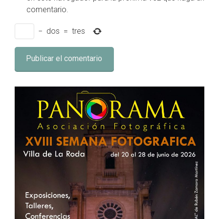
comentario.
−
dos
=
tres