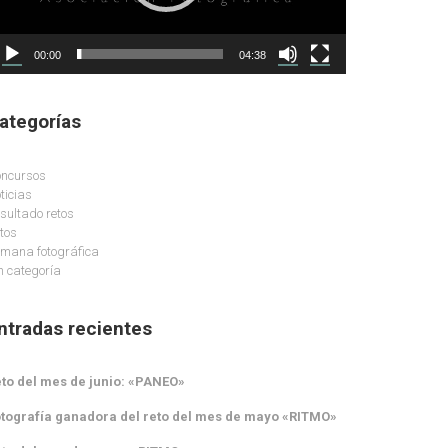
00:00
04:38
ategorías
ncursos
ticias
sultado retos
tos
mana fotográfica
n categoría
ntradas recientes
to del mes de junio: «PANEO»
tografía ganadora del reto del mes de mayo «RITMO»