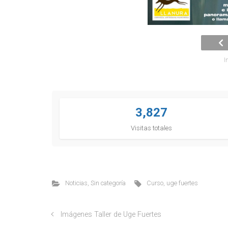
I
3,827
Visitas totales
Noticias
,
Sin categoría
Curso
,
uge fuertes
Imágenes Taller de Uge Fuertes