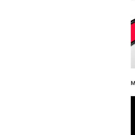
M
Re
de
ví