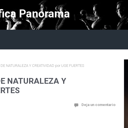
fica Panorama
 DE NATURALEZA Y CREATIVIDAD por UGE FUERTES
DE NATURALEZA Y
ERTES
Deja un comentario