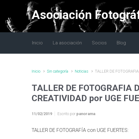
Saltar al contenido principal
Asociación Fotográ
Inicio
La asociación
Socios
Blog
Inicio
Sin categoría
Noticias
TALLER DE FOTOGRAFIA
TALLER DE FOTOGRAFIA 
CREATIVIDAD por UGE FU
11/02/2019
Escrito por
panorama
TALLER DE FOTOGRAFÍA con UGE FUERTES: