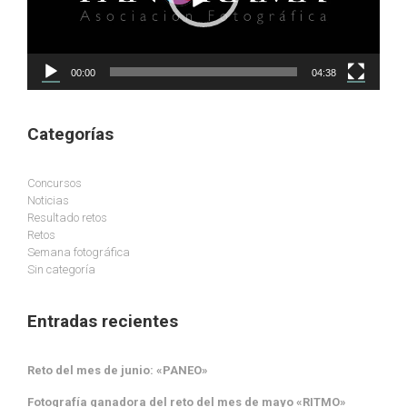
00:00
04:38
Categorías
Concursos
Noticias
Resultado retos
Retos
Semana fotográfica
Sin categoría
Entradas recientes
Reto del mes de junio: «PANEO»
Fotografía ganadora del reto del mes de mayo «RITMO»