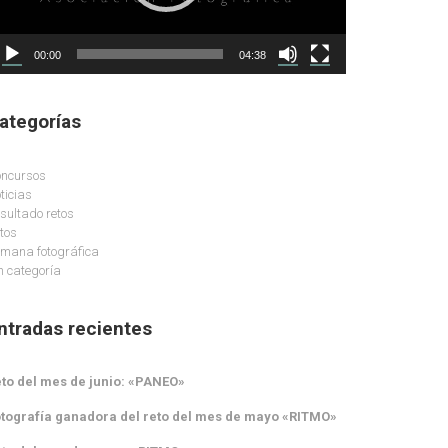
00:00
04:38
ategorías
ncursos
ticias
sultado retos
tos
mana fotográfica
n categoría
ntradas recientes
to del mes de junio: «PANEO»
tografía ganadora del reto del mes de mayo «RITMO»