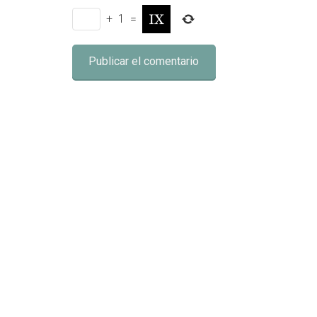
+
1
=