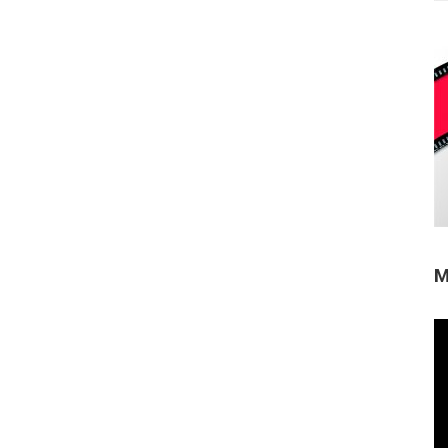
M
Re
de
ví