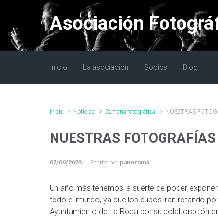
Saltar al contenido principal
Asociación Fotográ
Inicio
La asociación
Socios
Blog
Inicio
Noticias
Semana fotográfica
NUESTRAS FOTOGR
NUESTRAS FOTOGRAFÍAS 
07/09/2023
Escrito por
panorama
Un año más tenemos la suerte de poder exponer n
todo el mundo, ya que los cubos irán rotando por 
Ayuntamiento de La Roda por su colaboración 