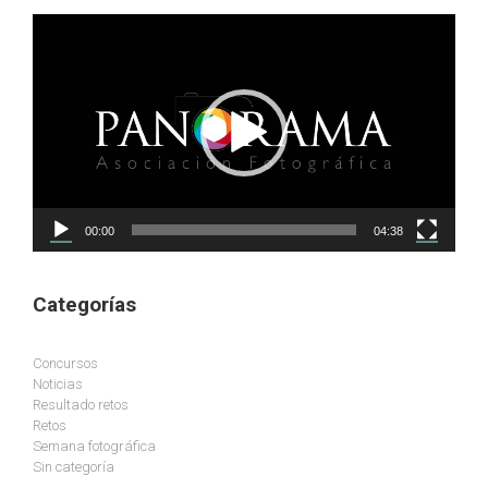
Reproductor
de
vídeo
00:00
04:38
Categorías
Concursos
Noticias
Resultado retos
Retos
Semana fotográfica
Sin categoría