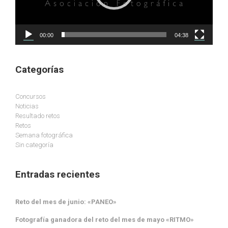
00:00
04:38
Categorías
Concursos
Noticias
Resultado retos
Retos
Semana fotográfica
Sin categoría
Entradas recientes
Reto del mes de junio: «PANEO»
Fotografía ganadora del reto del mes de mayo «RITMO»