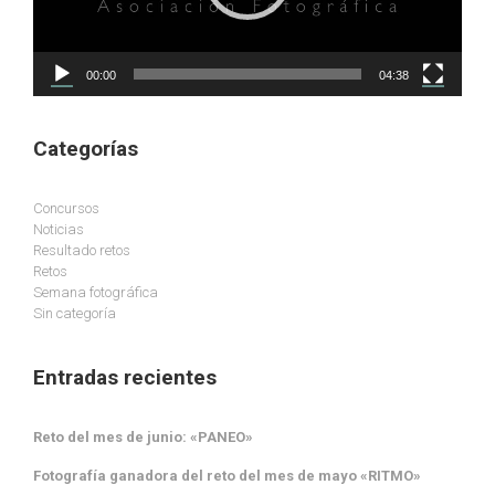
00:00
04:38
Categorías
Concursos
Noticias
Resultado retos
Retos
Semana fotográfica
Sin categoría
Entradas recientes
Reto del mes de junio: «PANEO»
Fotografía ganadora del reto del mes de mayo «RITMO»