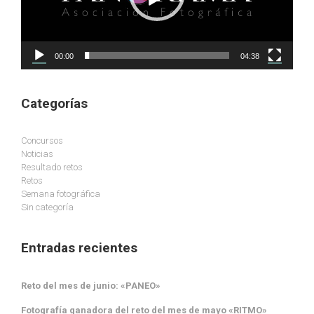
00:00
04:38
Categorías
Concursos
Noticias
Resultado retos
Retos
Semana fotográfica
Sin categoría
Entradas recientes
Reto del mes de junio: «PANEO»
Fotografía ganadora del reto del mes de mayo «RITMO»