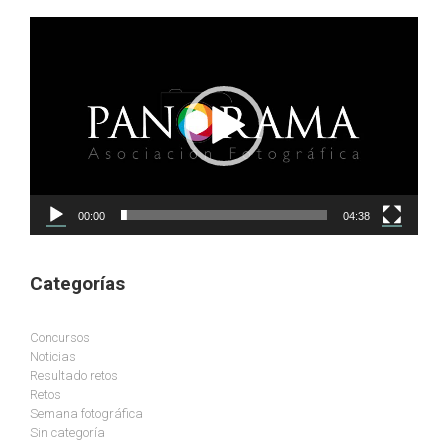
Reproductor
de
vídeo
00:00
04:38
Categorías
Concursos
Noticias
Resultado retos
Retos
Semana fotográfica
Sin categoría