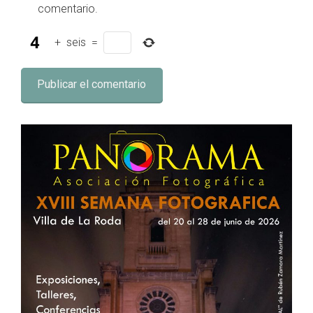
comentario.
+
seis
=