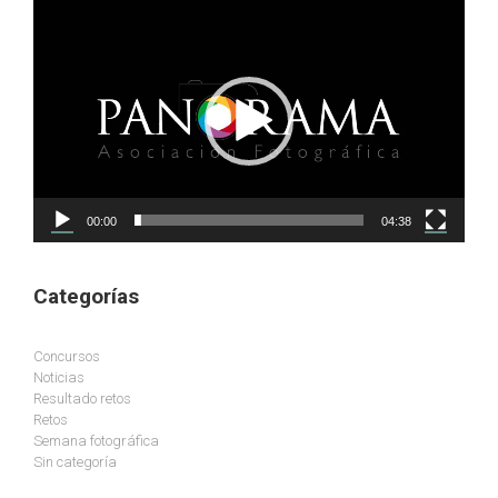
Reproductor
de
vídeo
00:00
04:38
Categorías
Concursos
Noticias
Resultado retos
Retos
Semana fotográfica
Sin categoría