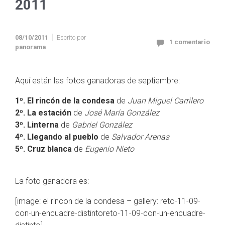
2011
08/10/2011
Escrito por
1 comentario
panorama
Aquí están las fotos ganadoras de septiembre:
1º. El rincón de la condesa
de
Juan Miguel Carrilero
2º. La estación
de
José María González
3º. Linterna
de
Gabriel González
4º. Llegando al pueblo
de
Salvador Arenas
5º. Cruz blanca
de
Eugenio Nieto
La foto ganadora es:
[image: el rincon de la condesa – gallery: reto-11-09-
con-un-encuadre-distintoreto-11-09-con-un-encuadre-