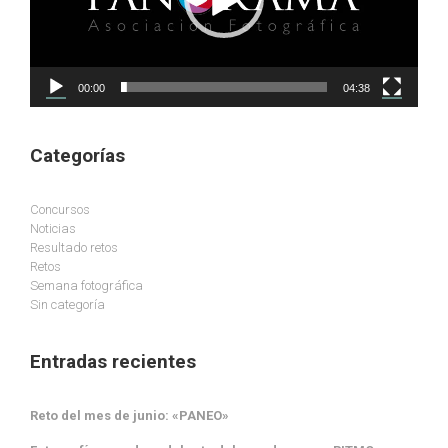
00:00
04:38
Categorías
Concursos
Noticias
Resultado retos
Retos
Semana fotográfica
Sin categoría
Entradas recientes
Reto del mes de junio: «PANEO»