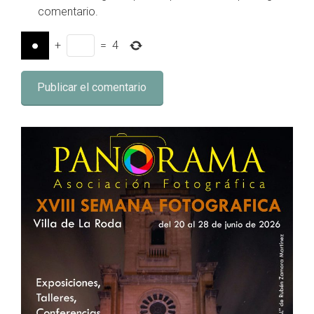
comentario.
+
=
4