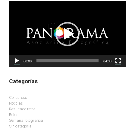
Reproductor
de
vídeo
00:00
04:38
Categorías
Concursos
Noticias
Resultado retos
Retos
Semana fotográfica
Sin categoría