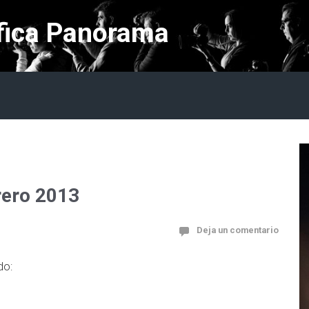
fica Panorama
3
rero 2013
Deja un comentario
do: