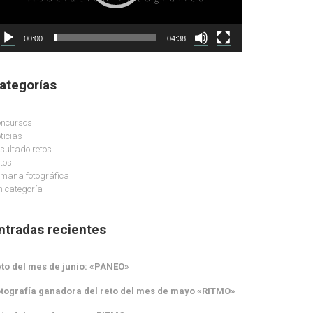
00:00
04:38
ategorías
ncursos
ticias
sultado retos
tos
mana fotográfica
n categoría
ntradas recientes
to del mes de junio: «PANEO»
tografía ganadora del reto del mes de mayo «RITMO»