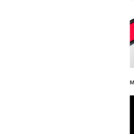
M
Re
de
ví