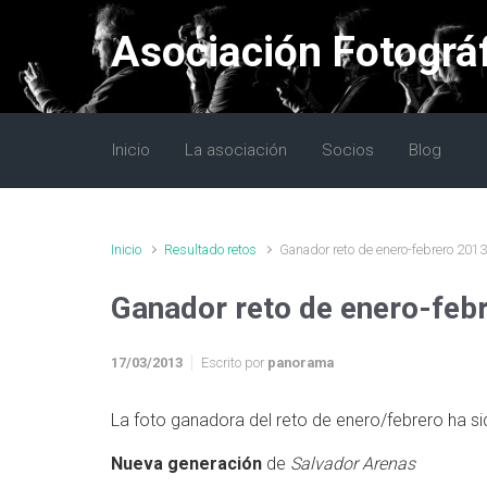
Saltar al contenido principal
Asociación Fotográ
Inicio
La asociación
Socios
Blog
Inicio
Resultado retos
Ganador reto de enero-febrero 201
Ganador reto de enero-feb
17/03/2013
Escrito por
panorama
La foto ganadora del reto de enero/febrero ha si
Nueva generación
de
Salvador Arenas