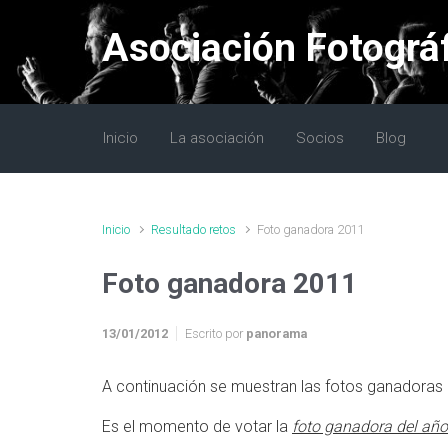
Saltar al contenido principal
Asociación Fotográ
Inicio
La asociación
Socios
Blog
Inicio
Resultado retos
Foto ganadora 2011
Foto ganadora 2011
13/01/2012
Escrito por
panorama
A continuación se muestran las fotos ganadoras 
Es el momento de votar la
foto ganadora del año