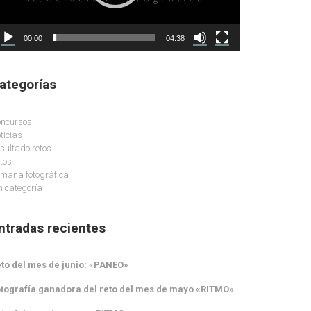
00:00
04:38
ategorías
ncursos
ticias
sultado retos
tos
mana fotográfica
n categoría
ntradas recientes
to del mes de junio: «PANEO»
tografía ganadora del reto del mes de mayo «RITMO»