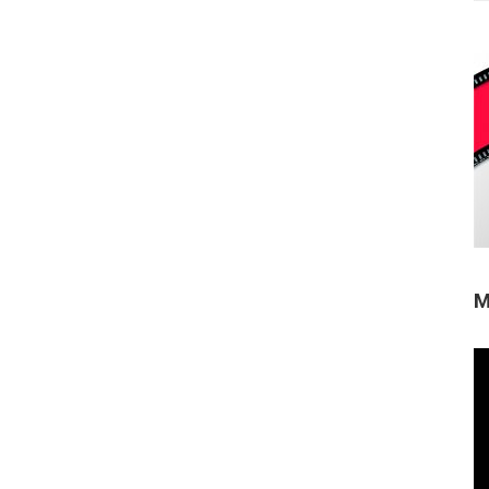
M
Re
de
ví