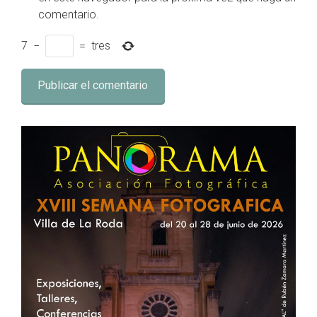
comentario.
7
−
=
tres