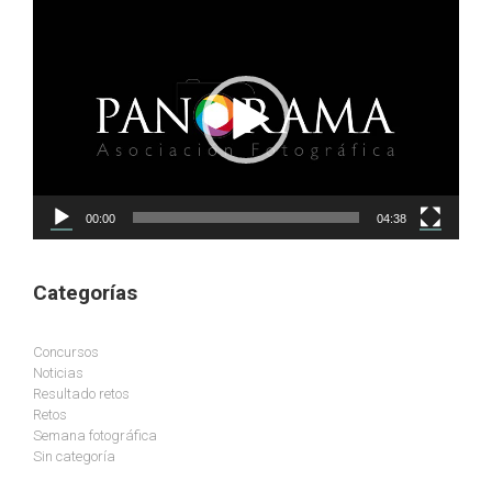
Reproductor
de
vídeo
00:00
04:38
Categorías
Concursos
Noticias
Resultado retos
Retos
Semana fotográfica
Sin categoría