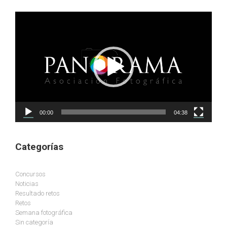
Reproductor
de
vídeo
00:00
04:38
Categorías
Concursos
Noticias
Resultado retos
Retos
Semana fotográfica
Sin categoría