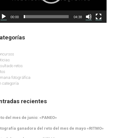
00:00
04:38
ategorías
ncursos
ticias
sultado retos
tos
mana fotográfica
n categoría
ntradas recientes
to del mes de junio: «PANEO»
tografía ganadora del reto del mes de mayo «RITMO»