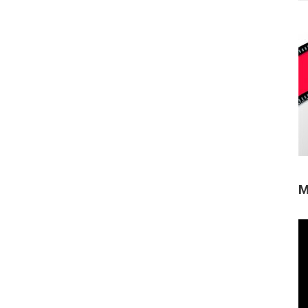
M
Re
de
ví