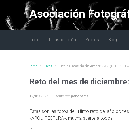
Saltar al contenido principal
Asociación Fotográ
Inicio
La asociación
Socios
Blog
Inicio
Retos
Reto del mes de diciembre: «ARQUITECTUR
Reto del mes de diciemb
19/01/2026
Escrito por
panorama
Estas son las fotos del último reto del año corr
«ARQUITECTURA», mucha suerte a todos: