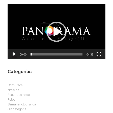
Reproductor
de
vídeo
00:00
04:38
Categorías
Concursos
Noticias
Resultado retos
Retos
Semana fotográfica
Sin categoría