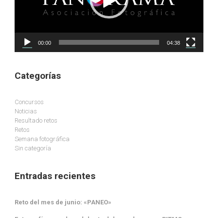
00:00
04:38
Categorías
Concursos
Noticias
Resultado retos
Retos
Semana fotográfica
Sin categoría
Entradas recientes
Reto del mes de junio: «PANEO»