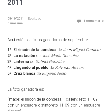
2011
08/10/2011
Escrito por
1 comentario
panorama
Aquí están las fotos ganadoras de septiembre:
1º. El rincón de la condesa
de
Juan Miguel Carrilero
2º. La estación
de
José María González
3º. Linterna
de
Gabriel González
4º. Llegando al pueblo
de
Salvador Arenas
5º. Cruz blanca
de
Eugenio Nieto
La foto ganadora es:
[image: el rincon de la condesa – gallery: reto-11-09-
con-un-encuadre-distintoreto-11-09-con-un-encuadre-