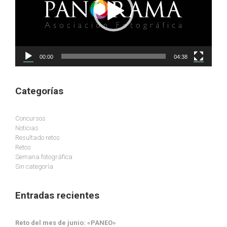
00:00
04:38
Categorías
Concursos
Noticias
Resultado retos
Retos
Semana fotográfica
Sin categoría
Entradas recientes
Reto del mes de junio: «PANEO»