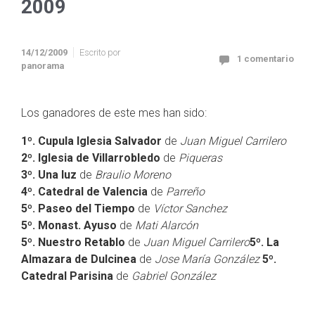
2009
14/12/2009
Escrito por
1 comentario
panorama
Los ganadores de este mes han sido:
1º. Cupula Iglesia Salvador
de
Juan Miguel Carrilero
2º. Iglesia de Villarrobledo
de
Piqueras
3º. Una luz
de
Braulio Moreno
4º. Catedral de Valencia
de
Parreño
5º. Paseo del Tiempo
de
Víctor Sanchez
5º. Monast. Ayuso
de
Mati Alarcón
5º. Nuestro Retablo
de
Juan Miguel Carrilero
5º. La
Almazara de Dulcinea
de
Jose María González
5º.
Catedral Parisina
de
Gabriel González