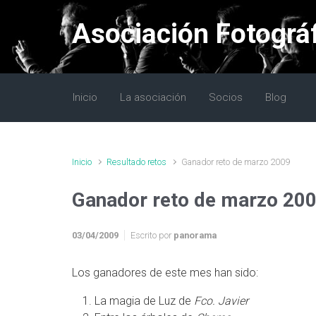
Saltar al contenido principal
Asociación Fotográ
Inicio
La asociación
Socios
Blog
Inicio
Resultado retos
Ganador reto de marzo 2009
Ganador reto de marzo 20
03/04/2009
Escrito por
panorama
Los ganadores de este mes han sido:
La magia de Luz de
Fco. Javier