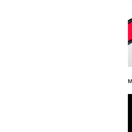
M
Re
de
ví