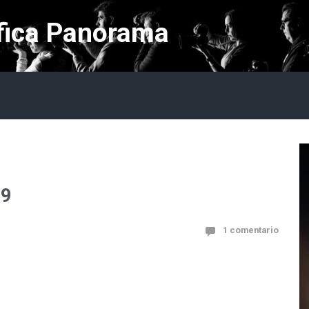
fica Panorama
09
1 comentario