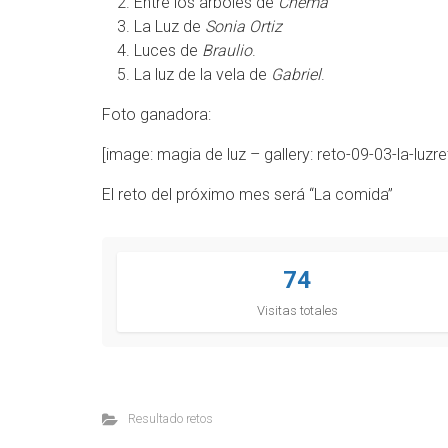
Entre los árboles de
Chema
La Luz de
Sonia Ortiz
Luces de
Braulio
.
La luz de la vela de
Gabriel
.
Foto ganadora:
[image: magia de luz – gallery: reto-09-03-la-luzre
El reto del próximo mes será “La comida”
74
Visitas totales
Resultado retos