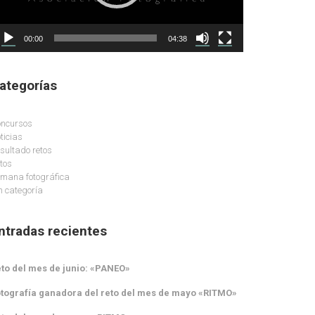
00:00
04:38
ategorías
ncursos
ticias
sultado retos
tos
mana fotográfica
n categoría
ntradas recientes
to del mes de junio: «PANEO»
tografía ganadora del reto del mes de mayo «RITMO»