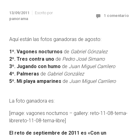
13/09/2011
Escrito por
1 comentario
panorama
Aquí están las fotos ganadoras de agosto:
1º. Vagones nocturnos
de
Gabriel Gónzalez
2º. Tres contra uno
de
Pedro José Simarro
3º. Jugando con humo
de
Juan Miguel Carrilero
4º. Palmeras
de
Gabriel González
5º. Mi playa amparines
de
Juan Miguel Carrilero
La foto ganadora es:
[image: vagones nocturnos – gallery: reto-11-08-tema-
librereto-11-08-tema-libre]
El reto de septiembre de 2011 es «Con un