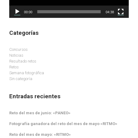
00:00
04:38
Categorías
Concursos
Noticias
Resultado retos
Retos
Semana fotográfica
Sin categoría
Entradas recientes
Reto del mes de junio: «PANEO»
Fotografía ganadora del reto del mes de mayo «RITMO»
Reto del mes de mayo: «RITMO»