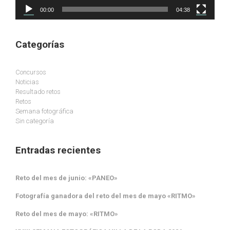
00:00
04:38
Categorías
Concursos
Noticias
Resultado retos
Retos
Semana fotográfica
Sin categoría
Entradas recientes
Reto del mes de junio: «PANEO»
Fotografía ganadora del reto del mes de mayo «RITMO»
Reto del mes de mayo: «RITMO»