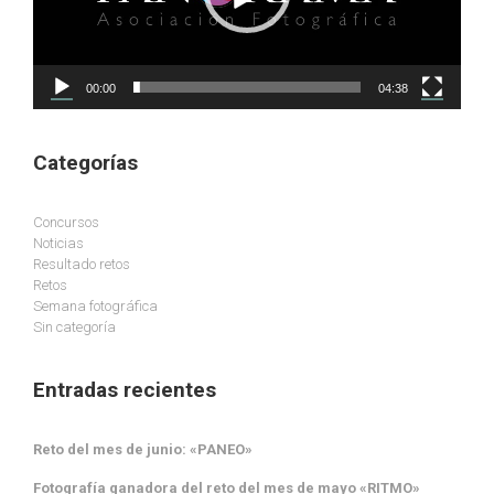
00:00
04:38
Categorías
Concursos
Noticias
Resultado retos
Retos
Semana fotográfica
Sin categoría
Entradas recientes
Reto del mes de junio: «PANEO»
Fotografía ganadora del reto del mes de mayo «RITMO»