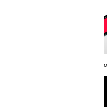
M
Re
de
ví