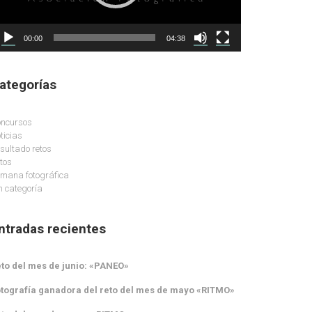
00:00
04:38
ategorías
ncursos
ticias
sultado retos
tos
mana fotográfica
n categoría
ntradas recientes
to del mes de junio: «PANEO»
tografía ganadora del reto del mes de mayo «RITMO»