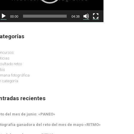
00:00
04:38
ategorías
ncursos
ticias
sultado retos
tos
mana fotográfica
n categoría
ntradas recientes
to del mes de junio: «PANEO»
tografía ganadora del reto del mes de mayo «RITMO»