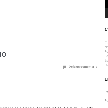
C
Co
No
Re
NO
Re
Se
Si
Deja un comentario
E
Re
Fo