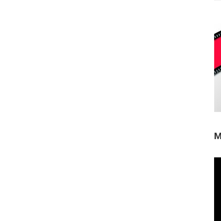
M
Re
de
ví