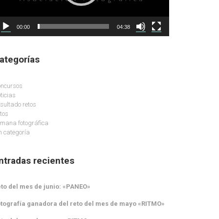
00:00
04:38
ategorías
ncursos
ticias
sultado retos
tos
mana fotográfica
n categoría
ntradas recientes
to del mes de junio: «PANEO»
tografía ganadora del reto del mes de mayo «RITMO»