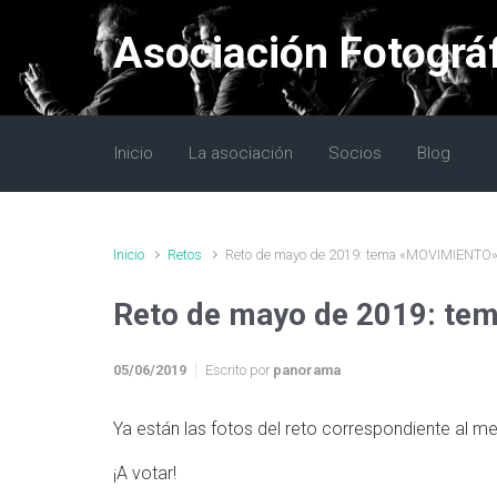
Saltar al contenido principal
Asociación Fotográ
Inicio
La asociación
Socios
Blog
Inicio
Retos
Reto de mayo de 2019: tema «MOVIMIENTO
Reto de mayo de 2019: t
05/06/2019
Escrito por
panorama
Ya están las fotos del reto correspondiente al
¡A votar!