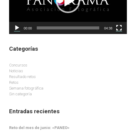
00:00
04:38
Categorías
Concursos
Noticias
Resultado retos
Retos
Semana fotográfica
Sin categoría
Entradas recientes
Reto del mes de junio: «PANEO»