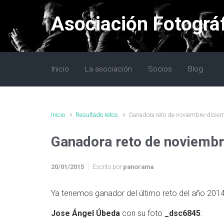
Saltar al contenido principal
Asociación Fotográ
Inicio
La asociación
Socios
Blog
Inicio
Resultado retos
Ganadora reto de noviembre-dicie
Ganadora reto de noviemb
20/01/2015
Escrito por
panorama
Ya tenemos ganador del último reto del año 2014
Jose Ángel Úbeda
con su foto
_dsc6845
: