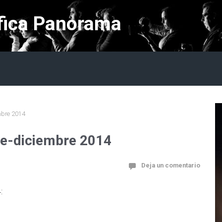
fica Panorama
mbre 2014
re-diciembre 2014
Deja un comentario
: