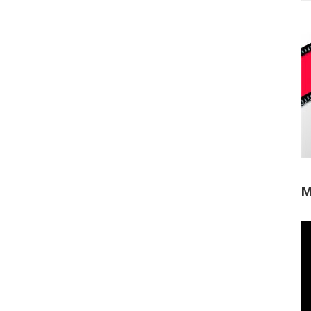
M
Re
de
ví