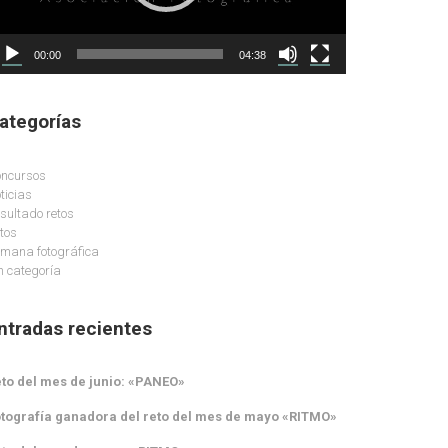
00:00
04:38
ategorías
ncursos
ticias
sultado retos
tos
mana fotográfica
n categoría
ntradas recientes
to del mes de junio: «PANEO»
tografía ganadora del reto del mes de mayo «RITMO»